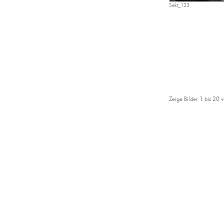
Sekt_123
Zeige Bilder
1
bis
20
v