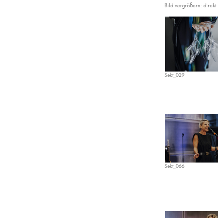
Bild vergrößern: direkt 
Sekt_029
Sekt_066