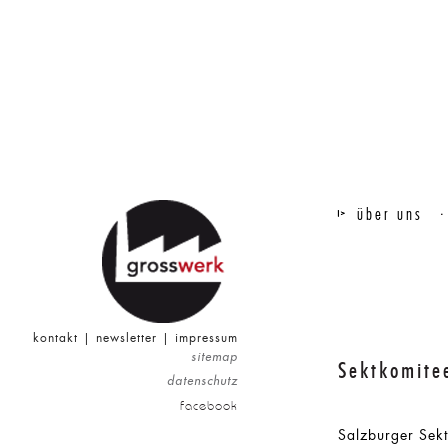
über uns
kontakt
|
newsletter
|
impressum
sitemap
Sektkomitee
datenschutz
facebook
Salzburger Sek