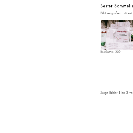
Bester Sommeli
Bild vergrößern: direkt 
BestSomm_209
Zeige Bilder
1
bis
3
vo