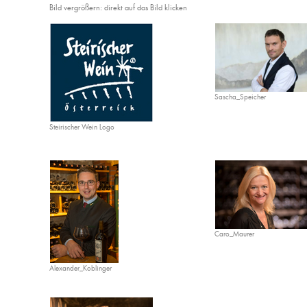
Bild vergrößern: direkt auf das Bild klicken
Sascha_Speicher
Steirischer Wein Logo
Caro_Maurer
Alexander_Koblinger