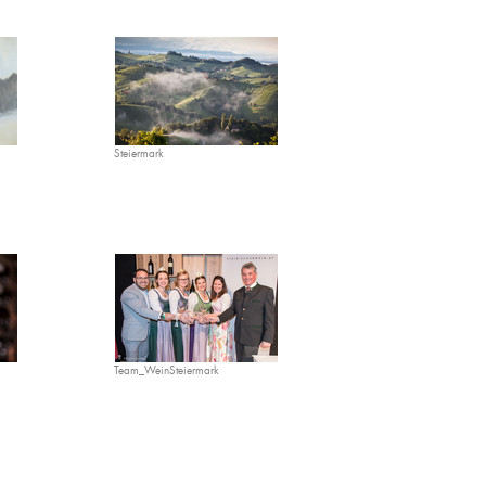
Steiermark
Team_WeinSteiermark