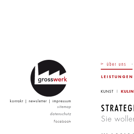
über uns
LEISTUNGEN
ǀ
KUNST
KULIN
kontakt
|
newsletter
|
impressum
STRATEG
sitemap
datenschutz
Sie woll
facebook