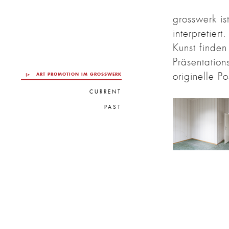
grosswerk i
interpretier
Kunst finden
Präsentatio
originelle Po
ART PROMOTION IM GROSSWERK
CURRENT
PAST